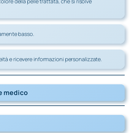
re della pelle trattata, che si risolve
emamente basso.
ità e ricevere informazioni personalizzate.
re medico
o