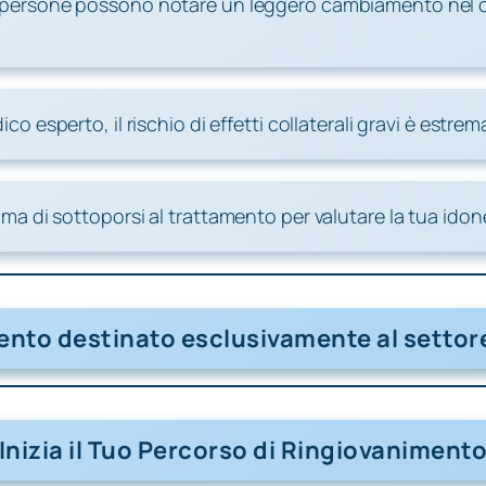
e persone possono notare un leggero cambiamento nel colo
o esperto, il rischio di effetti collaterali gravi è estr
a di sottoporsi al trattamento per valutare la tua idone
nto destinato esclusivamente al setto
Inizia il Tuo Percorso di Ringiovaniment